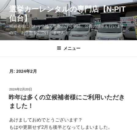
コ
選挙カーレンタルの専門店【N-PIT
ン
仙台】
テ
ン
候補者様に代わり当社で警察の許可申請、公費の請求も行います
ツ
ので、お手数をお掛けしません！
へ
ス
メニュー
キ
ッ
プ
月:
2024年2月
投
2024年2月20日
稿
昨年は多くの立候補者様にご利用いただき
日:
ました！
あけましておめでとうございます？
もはや更新せず2月も後半となってしまいました。