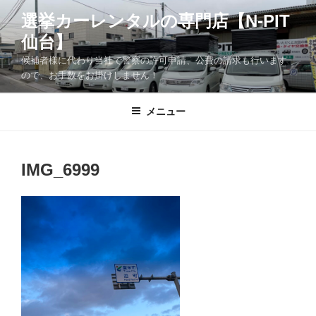
コ
選挙カーレンタルの専門店【N-PIT
ン
仙台】
テ
ン
候補者様に代わり当社で警察の許可申請、公費の請求も行います
ツ
ので、お手数をお掛けしません！
へ
ス
メニュー
キ
ッ
プ
IMG_6999