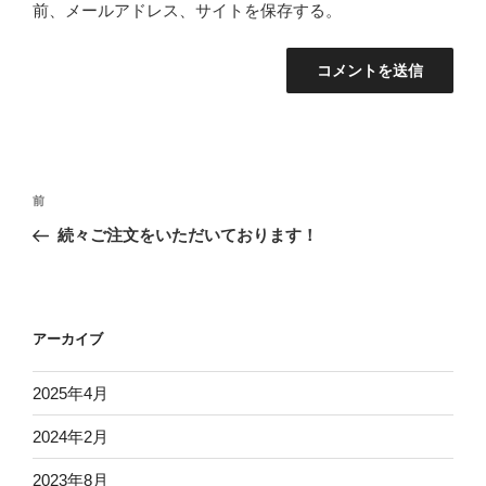
前、メールアドレス、サイトを保存する。
投
前
前
稿
の
続々ご注文をいただいております！
ナ
投
ビ
稿
ゲ
ー
アーカイブ
シ
2025年4月
ョ
ン
2024年2月
2023年8月