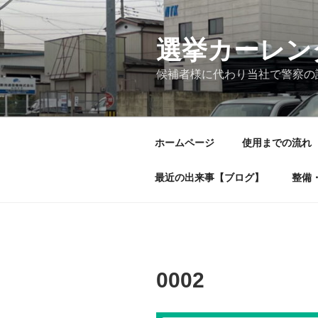
コ
ン
テ
選挙カーレンタ
ン
候補者様に代わり当社で警察の
ツ
へ
ス
キ
ホームページ
使用までの流れ
ッ
プ
最近の出来事【ブログ】
整備
0002