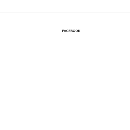
ゲ
ー
シ
FACEBOOK
ョ
ン