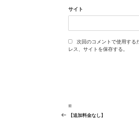
サイト
次回のコメントで使用する
レス、サイトを保存する。
投
前
前
稿
の
【追加料金なし】
投
ナ
稿
ビ